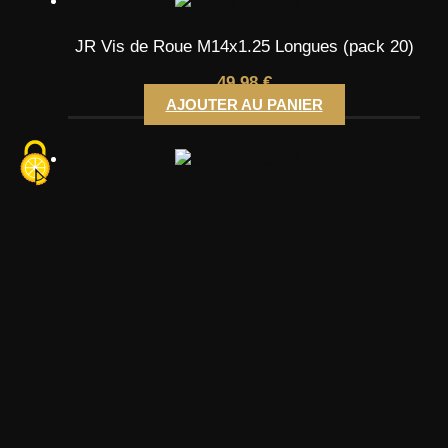
JR Vis de Roue M14x1.25 Longues (pack 20)
49,98
€
AJOUTER AU PANIER
Elargisseurs de Voie – 5mm (72.6)
29,99
€
AJOUTER AU PANIER
JR Vis de Roue M14x1.5 – 40mm (10 unités)
24,99
€
AJOUTER AU PANIER