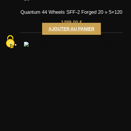
Quantum 44 Wheels SFF-2 Forged 20 » 5×120
1489,00
€
AJOUTER AU PANIER
Style Audi A9 Concept 18 » 5×112
750,00
€
LIRE LA SUITE
Style Audi RS3 19 » BLP 5×112
850,00
€
LIRE LA SUITE