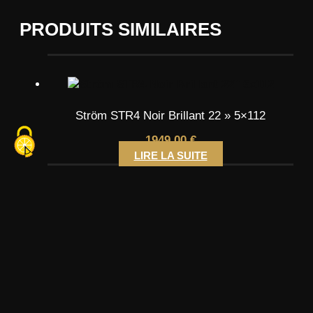
PRODUITS SIMILAIRES
Ström STR4 Noir Brillant 22 » 5×112
1949,00
€
LIRE LA SUITE
Quantum 44 Wheels SFF-2 Forged 20 » 5×120
1489,00
€
AJOUTER AU PANIER