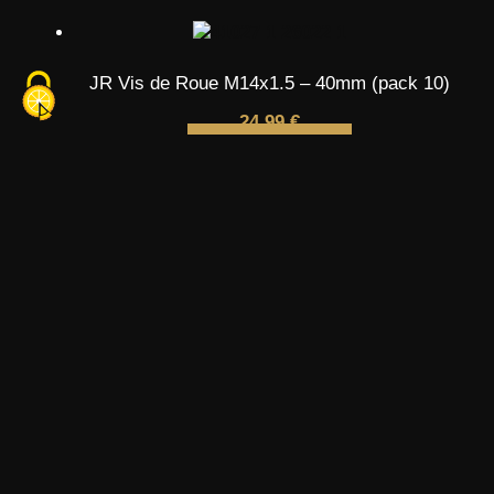
JR Vis de Roue M14x1.5 – 40mm (pack 10)
24,99
€
LIRE LA SUITE
Bague de Centrage 74.1 – 57.1 mm
12,90
€
AJOUTER AU PANIER
LIVRAISON GRATUITE EN FRANCE